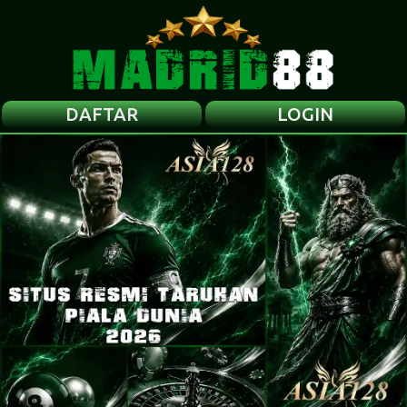
DAFTAR
LOGIN