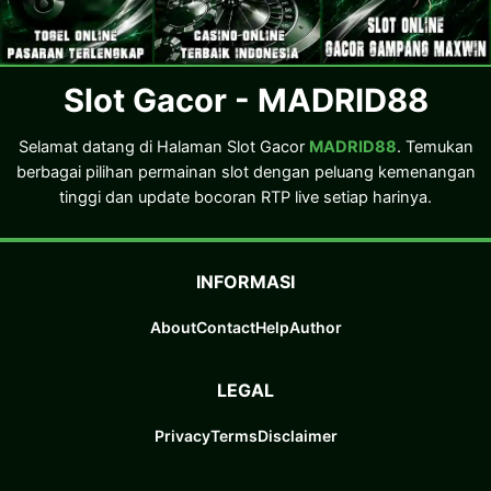
Slot Gacor - MADRID88
Selamat datang di Halaman Slot Gacor
MADRID88
. Temukan
berbagai pilihan permainan slot dengan peluang kemenangan
tinggi dan update bocoran RTP live setiap harinya.
INFORMASI
About
Contact
Help
Author
LEGAL
Privacy
Terms
Disclaimer